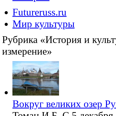
Futureruss.ru
Мир культуры
Рубрика «История и культ
измерение»
Вокруг великих озер Ру
Томан И.Б. С 5 декабря 