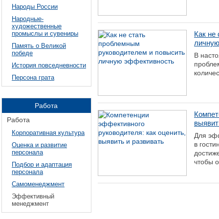
Народы России
Народные-
художественные
промыслы и сувениры
Как не
личную
Память о Великой
победе
В насто
проблем
История повседневности
количес
Персона грата
Работа
Компет
Работа
выявит
Корпоративная культура
Для эф
в гости
Оценка и развитие
персонала
достиж
чтобы о
Подбор и адаптация
персонала
Самоменеджмент
Эффективный
менеджмент