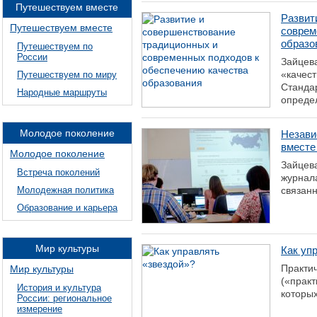
Путешествуем вместе
Развит
Путешествуем вместе
соврем
образо
Путешествуем по
России
Зайцев
«качест
Путешествуем по миру
Станда
Народные маршруты
определ
Молодое поколение
Незави
вместе
Молодое поколение
Зайцева
Встреча поколений
журнала
Молодежная политика
связанн
Образование и карьера
Мир культуры
Как уп
Практич
Мир культуры
(«практ
История и культура
которых
России: региональное
измерение