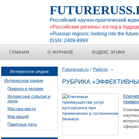
FUTURERUSS.
Российский научно-практический жур
«Российские регионы: взгляд в будущ
«Russian regions: looking into the future
ISSN: 2409-899X
ГЛАВНАЯ
О ЖУРНАЛЕ
КОДЕКС ЭТИКИ
Futureruss.ru
Работа
Интересное рядом
Интересное рядом
РУБРИКА «ЭФФЕКТИВН
Природа и человек
Ключев
Интересные события и
люди
примен
Мистика места
Сомова 
научны
Мир вещей
вопроса
Памятные даты
сферах 