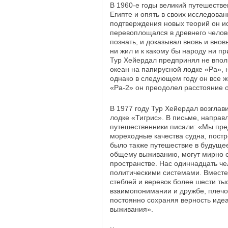
В 1960-е годы великий путешеств
Египте и опять в своих исследова
подтверждения новых теорий он ис
перевоплощался в древнего челове
познать, и доказывал вновь и внов
ни жил и к какому бы народу ни п
Тур Хейердал предпринял не впол
океан на папирусной лодке «Ра», 
однако в следующем году он все ж
«Ра-2» он преодолел расстояние 
В 1977 году Тур Хейердал возглав
лодке «Тигрис». В письме, напра
путешественники писали: «Мы пре
мореходные качества судна, пост
было также путешествие в будущее
общему выживанию, могут мирно 
пространстве. Нас одиннадцать ч
политическими системами. Вместе
стеблей и веревок более шести ты
взаимопонимании и дружбе, плечо
постоянно сохраняя верность иде
выживания».