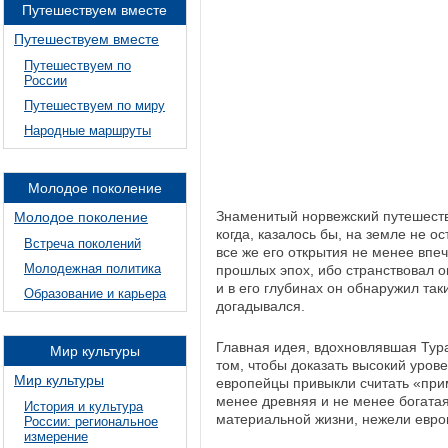
Путешествуем вместе
Путешествуем вместе
Путешествуем по
России
Путешествуем по миру
Народные маршруты
Молодое поколение
Знаменитый норвежский путешестве
Молодое поколение
когда, казалось бы, на земле не ос
Встреча поколений
все же его открытия не менее вп
Молодежная политика
прошлых эпох, ибо странствовал он
и в его глубинах он обнаружил та
Образование и карьера
догадывался.
Главная идея, вдохновлявшая Тура
Мир культуры
том, чтобы доказать высокий уров
Мир культуры
европейцы привыкли считать «прим
менее древняя и не менее богата
История и культура
материальной жизни, нежели европ
России: региональное
измерение