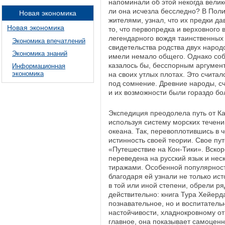
напоминали об этой некогда велик
ли она исчезла бесследно? В Пол
Новая экономика
жителями, узнал, что их предки д
Новая экономика
то, что первопредка и верховного в
легендарного вождя таинственных
Экономика впечатлений
свидетельства родства двух народо
Экономика знаний
имели немало общего. Однако соб
казалось бы, бесспорным аргумен
Информационная
экономика
на своих утлых плотах. Это считал
под сомнение. Древние народы, с
и их возможности были гораздо б
Экспедиция преодолела путь от Ка
используя систему морских течени
океана. Так, перевоплотившись в 
истинность своей теории. Свое пу
«Путешествие на Кон-Тики». Вскор
переведена на русский язык и нес
тиражами. Особенной популярност
благодаря ей узнали не только ист
в той или иной степени, обрели р
действительно: книга Тура Хейерд
познавательное, но и воспитатель
настойчивости, хладнокровному о
главное, она показывает самоценн