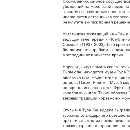
К сожалению, мирное сосущество
убеждений на маленькой лодке не 
экипажу всевозможные препятствия
иногда путешественников сопровож
результате экипаж принял решение
Участником экспедиций на «Ра» и 
ведущий телепередачи «Клуб кин
Сенкевич (1937-2003). В то время
биологиче
ских проблем, занималс
в экспедициях в качестве врача.
Норвежцы чтут память своего вели
Бигдеюле, находится музей Тура 
являются плот «Кон-Тики» и папиру
острова Пасхи. Рядом – Музей мо
полярного исследователя Фритьоф
корабля викингов. Таким образом,
вековых традиций норвежских мор
Открытия Тура Хейердала сыграли
туризма. Благодаря его путешест
притягивать многих поклонников а
только открытия и странствия, но 