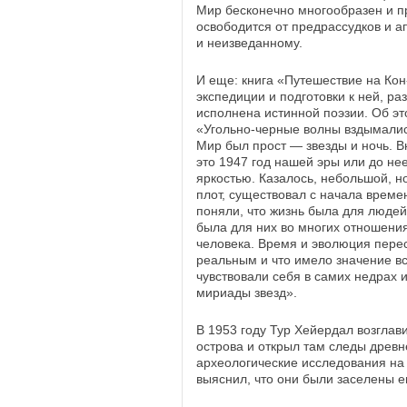
Мир бесконечно многообразен и пре
освободится от предрассудков и а
и неизведанному.
И еще: книга «Путешествие на Кон
экспедиции и подготовки к ней, р
исполнена истинной поэзии. Об эт
«Угольно-черные волны вздымались
Мир был прост — звезды и ночь. В
это 1947 год нашей эры или до не
яркостью. Казалось, небольшой, н
плот, существовал с начала време
поняли, что жизнь была для людей
была для них во многих отношения
человека. Время и эволюция перес
реальным и что имело значение вс
чувствовали себя в самих недрах 
мириады звезд».
В 1953 году Тур Хейердал возглав
острова и открыл там следы древне
археологические исследования на 
выяснил, что они были заселены ещ