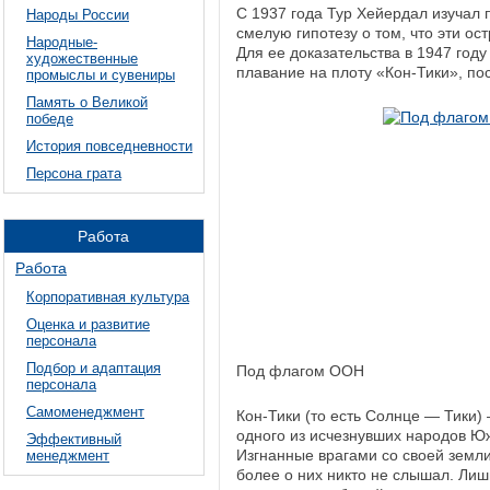
С 1937 года Тур Хейердал изучал
Народы России
смелую гипотезу о том, что эти о
Народные-
Для ее доказательства в 1947 год
художественные
плавание на плоту «Кон-Тики», по
промыслы и сувениры
Память о Великой
победе
История повседневности
Персона грата
Работа
Работа
Корпоративная культура
Оценка и развитие
персонала
Подбор и адаптация
Под флагом ООН
персонала
Самоменеджмент
Кон-Тики (то есть Солнце — Тики)
одного из исчезнувших народов Юж
Эффективный
Изгнанные врагами со своей земли
менеджмент
более о них никто не слышал. Лиш