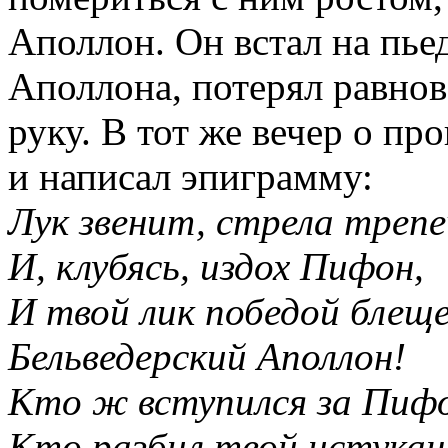
Аполлон. Он встал на пье
Аполлона, потерял равнове
руку. В тот же вечер о п
и написал эпиграмму:
Лук звенит, стрела треп
И, клубясь, издох Пифон,
И твой лик победой блещ
Бельведерский Аполлон!
Кто ж вступился за Пиф
Кто разбил твой истукан