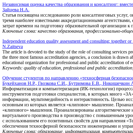
Независимая оценка качества образования и консалтинг: вмест
Зайцева Н.А.
Статья посвящена исследованию роли консалтинговых услуг, о
тремя наиболее известными аккредитационными агентствами, 
затрат времени на подготовку образовательной организации к
Ключевые слова: качество образования, профессионально-общ
Independent education quality assessment and consulting: together or i
N.Zaitseva
The article is devoted to the study of the role of consulting services
the three most famous accreditation agencies, a conclusion is drawn a
educational organization for professional and public accreditation of e
Keywords: quality of education, professional and public accreditatio
Обучение студентов по направлению «техносферная безопасно
Букейханов Н.Р., Гвозкова С.И., Бутримова Е.В., Никишечкин 
Информатизация и компьютеризация (ИК-технологии) процесса
инструментов подготовки специалистов, в которых много «З
информации, мультимедийность и интерактивность. Целью исс
основным из которых является «клиповое» мышление. Проана
«клипового» мышления. Проанализированы алгоритмические и
виртуального производства в производство с повышенным ур
с использованием его позитивных свойств для направления 
обеспечения техносферной безопасности инженерными и упра
Ключевые слова: образование, информатизация, компьютеризац