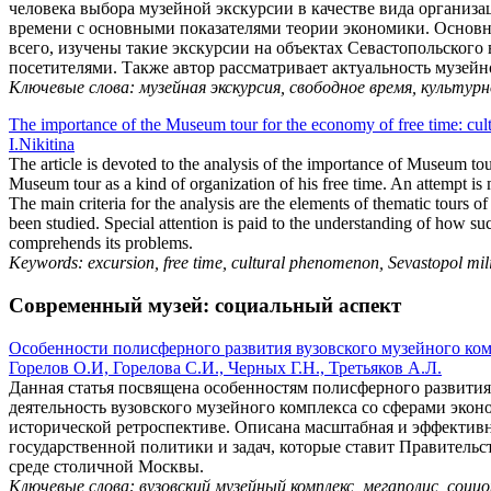
человека выбора музейной экскурсии в качестве вида организа
времени с основными показателями теории экономики. Основн
всего, изучены такие экскурсии на объектах Севастопольског
посетителями. Также автор рассматривает актуальность музей
Ключевые слова: музейная экскурсия, свободное время, культур
The importance of the Museum tour for the economy of free time: cult
I.Nikitina
The article is devoted to the analysis of the importance of Museum tou
Museum tour as a kind of organization of his free time. An attempt is 
The main criteria for the analysis are the elements of thematic tours o
been studied. Special attention is paid to the understanding of how suc
comprehends its problems.
Keywords: excursion, free time, cultural phenomenon, Sevastopol mil
Современный музей: социальный аспект
Особенности полисферного развития вузовского музейного ком
Горелов О.И, Горелова С.И., Черных Г.Н., Третьяков А.Л.
Данная статья посвящена особенностям полисферного развития
деятельность вузовского музейного комплекса со сферами экон
исторической ретроспективе. Описана масштабная и эффективн
государственной политики и задач, которые ставит Правитель
среде столичной Москвы.
Ключевые слова: вузовский музейный комплекс, мегаполис, соци