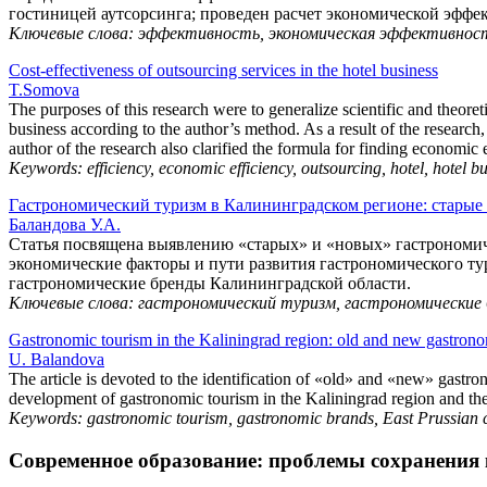
гостиницей аутсорсинга; проведен расчет экономической эффе
Ключевые слова: эффективность, экономическая эффективност
Cost-effectiveness of outsourcing services in the hotel business
T.Somova
The purposes of this research were to generalize scientific and theoret
business according to the author’s method. As a result of the research, 
author of the research also clarified the formula for finding economi
Keywords: efficiency, economic efficiency, outsourcing, hotel, hotel b
Гастрономический туризм в Калининградском регионе: старые
Баландова У.А.
Статья посвящена выявлению «старых» и «новых» гастрономич
экономические факторы и пути развития гастрономического т
гастрономические бренды Калининградской области.
Ключевые слова: гастрономический туризм, гастрономические 
Gastronomic tourism in the Kaliningrad region: old and new gastron
U. Balandova
The article is devoted to the identification of «old» and «new» gastr
development of gastronomic tourism in the Kaliningrad region and the
Keywords: gastronomic tourism, gastronomic brands, East Prussian c
Современное образование: проблемы сохранения 