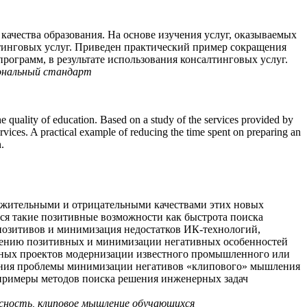
ачества образования. На основе изучения услуг, оказываемых
тинговых услуг. Приведен практический пример сокращения
рограмм, в результате использования консалтинговых услуг.
иональный стандарт
he quality of education. Based on a study of the services provided by
rvices. A practical example of reducing the time spent on preparing an
.
ожительными и отрицательными качествами этих новых
я такие позитивные возможности как быстрота поиска
позитивов и минимизация недостатков ИК-технологий,
илению позитивных и минимизации негативных особенностей
ьных проектов модернизации известного промышленного или
шения проблемы минимизации негативов «клипового» мышления
примеры методов поиска решения инженерных задач
асность, клиповое мышление обучающихся