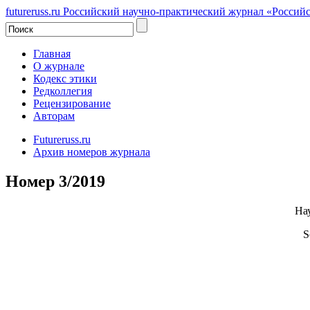
futureruss.ru
Российский научно-практический журнал
«Российс
Главная
О журнале
Кодекс этики
Редколлегия
Рецензирование
Авторам
Futureruss.ru
Архив номеров журнала
Номер 3/2019
На
S