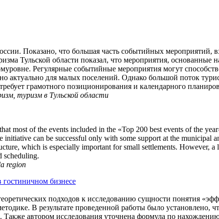
оссии. Показано, что большая часть событийных мероприятий, в
изма Тульской области показал, что мероприятия, основанные н
омуровне. Регулярные событийные мероприятия могут способс
но актуально для малых поселений. Однако большой поток тури
ебует грамотного позиционирования и календарного планиров
изм, туризм в Тульской области
that most of the events included in the «Top 200 best events of the year»
te initiative can be successful only with some support at the municipal 
tructure, which is especially important for small settlements. However, a
d scheduling.
la region
в гостиничном бизнесе
теоретических подходов к исследованию сущности понятия «эфф
етодике. В результате проведенной работы было установлено, ч
. Также автором исследования уточнена формула по нахождени