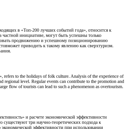
ходящих в «Топ-200 лучших событий года», относится к
а частной инициативе, могут быть успешны только
твовать продвижению и успешному позиционированию
стовможет приводить к такому явлению как сверхтуризм.
ания.
, refers to the holidays of folk culture. Analysis of the experience of
and regional level. Regular events can contribute to the promotion and
 large flow of tourists can lead to such a phenomenon as overtourism.
ективность» и расчете экономической эффективности
то существуют три научно-теоретических подхода к
ю экономической эффективности при использовании