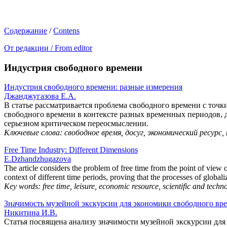
Содержание
/
Соntens
От редакции / From editor
Индустрия свободного времени
Индустрия свободного времени: разные измерения
Джанджугазова Е.А.
В статье рассматривается проблема свободного времени с то
свободного времени в контексте разных временных периодов, 
серьезном критическом переосмыслении.
Ключевые слова: свободное время, досуг, экономический ресурс,
Free Time Industry: Different Dimensions
E.Dzhandzhugazova
The article considers the problem of free time from the point of view
context of different time periods, proving that the processes of global
Key words: free time, leisure, economic resource, scientific and techno
Значимость музейной экскурсии для экономики свободного вре
Никитина И.В.
Статья посвящена анализу значимости музейной экскурсии для