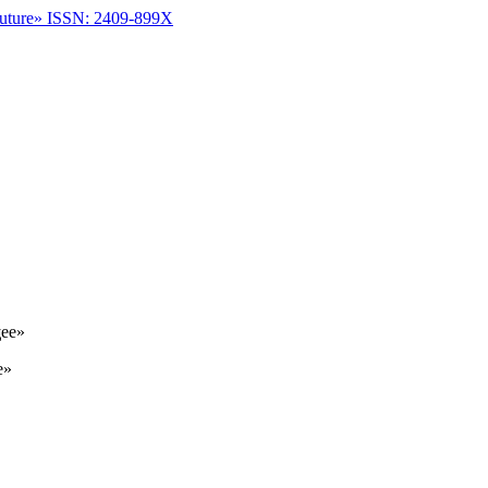
future»
ISSN: 2409-899X
ее»
e»