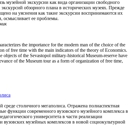
язь музейной экскурсии как вида организации свободного
экскурсий обзорного плана в исторических музеях. Прежде
ащено на уяснения как такие экскурсии воспринимаются их
и, осмысливает ее проблемы.
дник
haracterizes the importance for the modern man of the choice of the
on of free time with the main indicators of the theory of Economics.
 the objects of the Sevastopol military-historical Museum-reserve have
elevance of the Museum tour as a form of organization of free time,
олиса
ой среде столичного мегаполиса. Отражена полиаспектная
вные функции современного вузовского музейного комплекса в
едагогического университета в части реализации
ии вузовских музейных комплексов в новой социокультурной