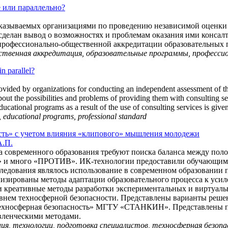
е или параллельно?
казываемых организациями по проведению независимой оценки к
сделан вывод о возможностях и проблемам оказания ими консал
 профессионально-общественной аккредитации образовательных п
ественная аккредитация, образовательные программы, професс
n parallel?
 provided by organizations for conducting an independent assessment of t
bout the possibilities and problems of providing them with consulting se
ducational programs as a result of the use of consulting services is given
n, educational programs, professional standard
сть» с учетом влияния «клипового» мышления молодежи
А.П.
 современного образования требуют поиска баланса между пол
А» и много «ПРОТИВ». ИК-технологии предоставили обучающимс
ледования являлось использование в современном образовании 
лизированы методы адаптации образовательного процесса к ус
 креативные методы разработки экспериментальных и виртуал
овнем техносферной безопасности. Представлены варианты ре
«Техносферная безопасность» МГТУ «СТАНКИН». Представлены 
вленческими методами.
ия, технологии, подготовка специалистов, техносферная безоп