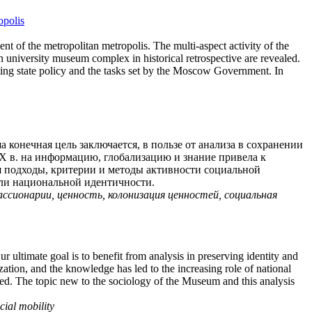
opolis
t of the metropolitan metropolis. The multi-aspect activity of the
n university museum complex in historical retrospective are revealed.
ing state policy and the tasks set by the Moscow Government. In
а конечная цель заключается, в пользе от анализа в сохранении
X в. на информацию, глобализацию и знание привела к
я подходы, критерии и методы активности социальной
оли национальной идентичности.
ассионарии, ценность, колонизация ценностей, социальная
ur ultimate goal is to benefit from analysis in preserving identity and
ization, and the knowledge has led to the increasing role of national
yzed. The topic new to the sociology of the Museum and this analysis
cial mobility