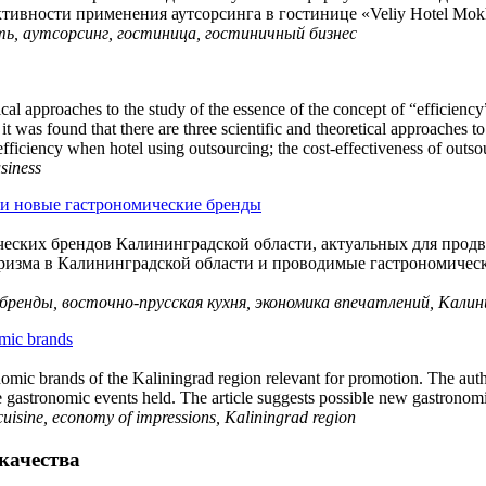
ктивности применения аутсорсинга в гостинице «Veliy Hotel Mo
ь, аутсорсинг, гостиница, гостиничный бизнес
ical approaches to the study of the essence of the concept of “efficiency
it was found that there are three scientific and theoretical approaches to
c efficiency when hotel using outsourcing; the cost-effectiveness of o
usiness
 и новые гастрономические бренды
еских брендов Калининградской области, актуальных для продв
уризма в Калининградской области и проводимые гастрономичес
бренды, восточно-прусская кухня, экономика впечатлений, Калин
omic brands
onomic brands of the Kaliningrad region relevant for promotion. The au
 gastronomic events held. The article suggests possible new gastronomi
uisine, economy of impressions, Kaliningrad region
качества