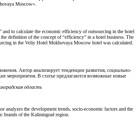
khovaya Moscow».
” and to calculate the economic efficiency of outsourcing in the hotel
 the definition of the concept of “efficiency” in a hotel business. The
utsourcing in the Veliy Hotel Mokhovaya Moscow hotel was calculated.
ижения. Автор анализирует тенденции развития, социально-
кие мероприятия. В статье предлагаются возможные новые
инградская область
thor analyzes the development trends, socio-economic factors and the
c brands of the Kaliningrad region.