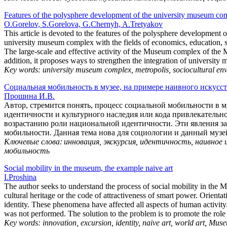
Features of the polysphere development of the university museum com
O.Gorelov, S.Gorelova, G.Chernyh, A.Tretyakov
This article is devoted to the features of the polysphere development
university museum complex with the fields of economics, education, sc
The large-scale and effective activity of the Museum complex of the
addition, it proposes ways to strengthen the integration of universi
Key words: university museum complex, metropolis, sociocultural envi
Социальная мобильность в музее, на примере наивного искусс
Прошина И.В.
Автор, стремится понять, процесс социальной мобильности в му
идентичности и культурного наследия или кода привлекательн
возрастанию роли национальной идентичности. Эти явления за
мобильности. Данная тема нова для социологии и данный муз
Ключевые слова: инновация, экскурсия, идентичность, наивное 
мобильность
Social mobility in the museum, the example naive art
I.Proshina
The author seeks to understand the process of social mobility in the Mus
cultural heritage or the code of attractiveness of smart power. Orientat
identity. These phenomena have affected all aspects of human activity
was not performed. The solution to the problem is to promote the role o
Key words: innovation, excursion, identity, naive art, world art, Muse