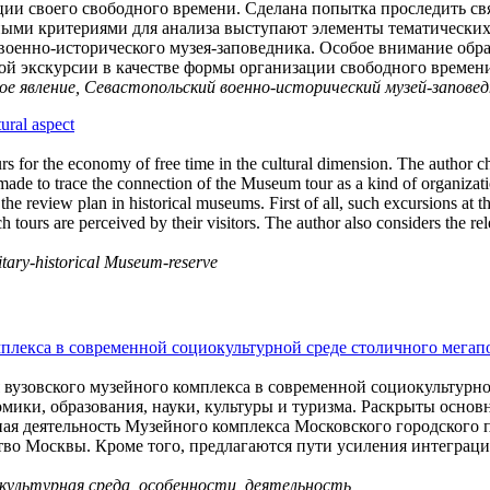
ции своего свободного времени. Сделана попытка проследить св
ыми критериями для анализа выступают элементы тематических 
о военно-исторического музея-заповедника. Особое внимание обр
ной экскурсии в качестве формы организации свободного времен
ное явление, Севастопольский военно-исторический музей-запове
ural aspect
rs for the economy of free time in the cultural dimension. The author c
made to trace the connection of the Museum tour as a kind of organizati
f the review plan in historical museums. First of all, such excursions at
h tours are perceived by their visitors. The author also considers the r
itary-historical Museum-reserve
плекса в современной социокультурной среде столичного мегап
 вузовского музейного комплекса в современной социокультурн
омики, образования, науки, культуры и туризма. Раскрыты осно
ая деятельность Музейного комплекса Московского городского п
ство Москвы. Кроме того, предлагаются пути усиления интеграц
окультурная среда, особенности, деятельность