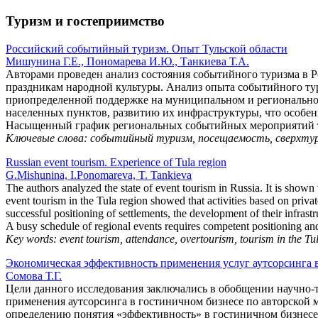
Туризм и гостеприимство
Российский событийный туризм. Опыт Тульской области
Мишунина Г.Е., Пономарева И.Ю., Танкиева Т.А.
Авторами проведен анализ состояния событийного туризма в Р
праздникам народной культуры. Анализ опыта событийного тур
приопределенной поддержке на муниципальном и региональн
населенных пунктов, развитию их инфраструктуры, что особен
Насыщенный график региональных событийных мероприятий тр
Ключевые слова: событийный туризм, посещаемость, сверхтур
Russian event tourism. Experience of Tula region
G.Mishunina, I.Ponomareva, T. Tankieva
The authors analyzed the state of event tourism in Russia. It is shown 
event tourism in the Tula region showed that activities based on priva
successful positioning of settlements, the development of their infras
A busy schedule of regional events requires competent positioning an
Key words: event tourism, attendance, overtourism, tourism in the Tu
Экономическая эффективность применения услуг аутсорсинга 
Сомова Т.Г.
Цели данного исследования заключались в обобщении научно-
применения аутсорсинга в гостиничном бизнесе по авторской м
определению понятия «эффективность» в гостиничном бизнесе