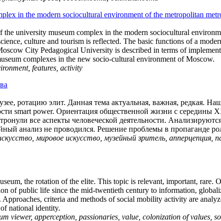
plex in the modern sociocultural environment of the metropolitan metr
 of the university museum complex in the modern sociocultural environmen
ience, culture and tourism is reflected. The basic functions of a moder
 Moscow City Pedagogical University is described in terms of implement
ty museum complexes in the new socio-cultural environment of Moscow.
ronment, features, activity
тва
зее, ротацию элит. Данная тема актуальная, важная, редкая. Наш
ости smart power. Ориентация общественной жизни с середины X
тронули все аспекты человеческой деятельности. Анализируютс
ейный анализ не проводился. Решение проблемы в пропаганде р
искусство, мировое искусство, музейный зритель, апперцепция, п
eum, the rotation of the elite. This topic is relevant, important, rare. O
ion of public life since the mid-twentieth century to information, global
. Approaches, criteria and methods of social mobility activity are anal
f national identity.
um viewer, apperception, passionaries, value, colonization of values, so