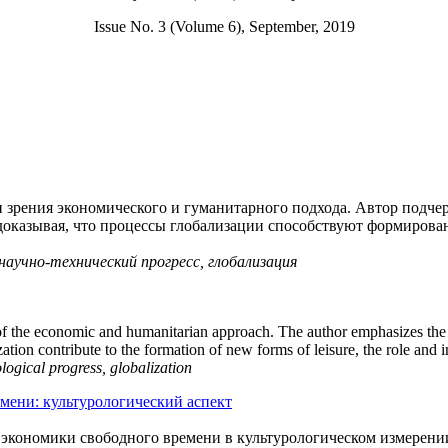
Issue No. 3 (Volume 6), September, 2019
чки зрения экономического и гуманитарного подхода. Автор по
доказывая, что процессы глобализации способствуют формирован
 научно-технический прогресс, глобализация
 of the economic and humanitarian approach. The author emphasizes the c
ization contribute to the formation of new forms of leisure, the role and 
logical progress, globalization
мени: культурологический аспект
 экономики свободного времени в культурологическом измерени