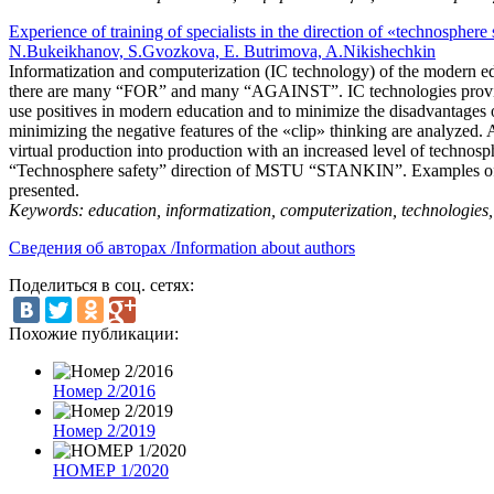
Experience of training of specialists in the direction of «technospherе
N.Bukeikhanov, S.Gvozkova, E. Butrimova, A.Nikishechkin
Informatization and computerization (IC technology) of the modern educ
there are many “FOR” and many “AGAINST”. IС technologies provided s
use positives in modern education and to minimize the disadvantages o
minimizing the negative features of the «clip» thinking are analyzed. 
virtual production into production with an increased level of technosph
“Technosphere safety” direction of MSTU “STANKIN”. Examples of me
presented.
Keywords: education, informatization, computerization, technologies, tr
Сведения об авторах /Information about authors
Поделиться в соц. сетях:
Похожие публикации:
Номер 2/2016
Номер 2/2019
НОМЕР 1/2020