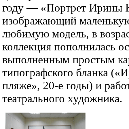
году — «Портрет Ирины К
изображающий маленькую 
любимую модель, в возрас
коллекция пополнилась о
выполненным простым ка
типографского бланка («И
пляже», 20-е годы) и раб
театрального художника.