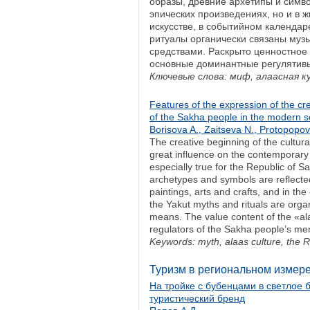
образы, древние архетипы и симв
эпических произведениях, но и в 
искусстве, в событийном календар
ритуалы органически связаны муз
средствами. Раскрыто ценностное
основные доминантные регулятивы
Ключевые слова: миф, алаасная к
Features of the expression of the cre
of the Sakha people in the modern so
Borisova A., Zaitseva N., Protopopov
The creative beginning of the cultural
great influence on the contemporary 
especially true for the Republic of S
archetypes and symbols are reflected
paintings, arts and crafts, and in the
the Yakut myths and rituals are orga
means. The value content of the «al
regulators of the Sakha people’s men
Keywords: myth, alaas culture, the R
Туризм в региональном измерени
На тройке с бубенцами в светлое 
туристический бренд