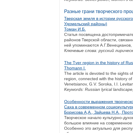
Разные грани творческого процесс
Тверская земля в истории русског
Удомельский районы)
Томан И.Б.
Статья посвящена достопримечат
районов Тверской области, связан
ней упоминаются А.Г.Венецианов, 
Ключевые слова: русский лирическ
The Tver region in the history of Rus
Thomann I.
The article is devoted to the sights 
region, connected with the history of
Venetsianov, G.V. Soroka, I.I. Levita
Keywords: Russian lyrical landscape
Особенности выражения творческо
Саха в современном социокультур
Борисова А,А., Зайцева Н.А., Прот
Творческое начало культурно-дух
большое влияние на современное 
Особенно это актуально для респу