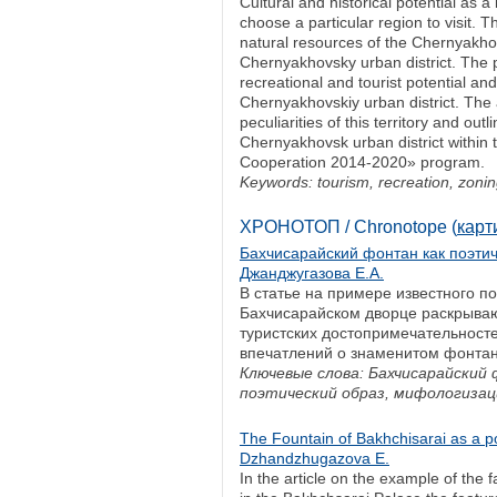
Cultural and historical potential as a 
choose a particular region to visit. Th
natural resources of the Chernyakhovs
Chernyakhovsky urban district. The pu
recreational and tourist potential an
Chernyakhovskiy urban district. The a
peculiarities of this territory and ou
Chernyakhovsk urban district within
Cooperation 2014-2020» program.
Keywords: tourism, recreation, zonin
ХРОНОТОП / Chronotope (
карт
Бахчисарайский фонтан как поэтич
Джанджугазова Е.А.
В статье на примере известного п
Бахчисарайском дворце раскрываю
туристских достопримечательност
впечатлений о знаменитом фонтане
Ключевые слова: Бахчисарайски
поэтический образ, мифологиза
The Fountain of Bakhchisarai as a p
Dzhandzhugazova E.
In the article on the example of the