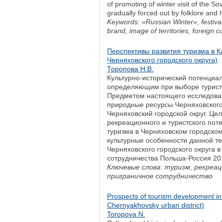
of promoting of winter visit of the So
gradually forced out by folklore and 
Keywords: «Russian Winter», festival 
brand, image of territories, foreign cu
Перспективы развития туризма в К
Черняховского городского округа)
Торопова Н.В.
Культурно-исторический потенциал
определяющим при выборе туриста
Предметом настоящего исследован
природные ресурсы Черняховского 
Черняховский городской округ. Цел
рекреационного и туристского пот
туризма в Черняховском городском
культурные особенности данной т
Черняховского городского округа 
сотрудничества Польша-Россия 20
Ключевые слова: туризм, рекреац
приграничное сотрудничество
Prospects of tourism development in 
Chernyakhovsky urban district)
Toropova N.