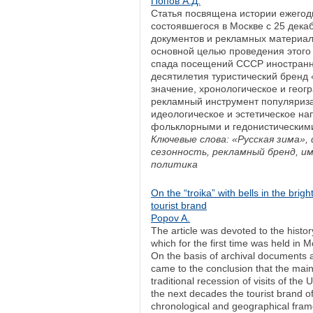
Попов А.Д.
Статья посвящена истории ежегод
состоявшегося в Москве с 25 декаб
документов и рекламных материало
основной целью проведения этого
спада посещений СССР иностранн
десятилетия туристический бренд
значение, хронологическое и геог
рекламный инструмент популяриза
идеологическое и эстетическое на
фольклорными и гедонистическим
Ключевые слова: «Русская зима»
сезонность, рекламный бренд, и
политика
On the “troika” with bells in the brigh
tourist brand
Popov A.
The article was devoted to the histor
which for the first time was held i
On the basis of archival documents a
came to the conclusion that the main
traditional recession of visits of the
the next decades the tourist brand 
chronological and geographical frame