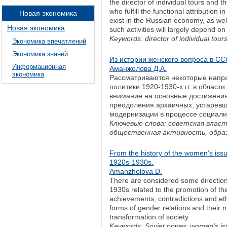
the director of individual tours and th
who fulfill the functional attribution 
Новая экономика
exist in the Russian economy, as well
Новая экономика
such activities will largely depend 
Keywords: director of individual tours
Экономика впечатлений
Экономика знаний
Из истории женского вопроса в ССС
Информационная
Аманжолова Д.А.
экономика
Рассматриваются некоторые напра
политики 1920-1930-х гг. в облас
внимание на основные достижения
преодоления архаичных, устарев
модернизации в процессе социали
Ключевые слова: советская власт
общественная активность, обра
From the history of the women’s issu
1920s-1930s.
Amanzholova D.
There are considered some directions
1930s related to the promotion of th
achievements, contradictions and et
forms of gender relations and their m
transformation of society.
Keywords: Soviet power, women’s issue