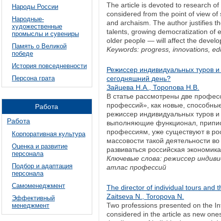
The article is devoted to research of
Народы России
considered from the point of view of
Народные-
and archaism. The author justifies t
художественные
talents, growing democratization of
промыслы и сувениры
older people — will affect the devel
Память о Великой
Keywords: progress, innovations, e
победе
История повседневности
Режиссер индивидуальных туров и
Персона грата
сегодняшний день?
Зайцева Н.А., Торопова Н.В.
В статье рассмотрены две профес
профессий», как новые, способные
Работа
режиссер индивидуальных туров и 
Работа
выполняющие функционал, припи
профессиям, уже существуют в рос
Корпоративная культура
массовости такой деятельности во 
Оценка и развитие
развиваться российская экономика
персонала
Ключевые слова: режиссер индиви
Подбор и адаптация
атлас профессий
персонала
Самоменеджмент
The director of individual tours and t
Zaitseva N., Toropova N.
Эффективный
Two professions presented on the Int
менеджмент
considered in the article as new on