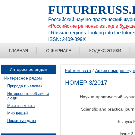
FUTURERUSS.
Российский научно-практический жур
«Российские регионы: взгляд в будущ
«Russian regions: looking into the future
ISSN: 2409-899X
ГЛАВНАЯ
О ЖУРНАЛЕ
КОДЕКС ЭТИКИ
Интересное рядом
Futureruss.ru
Архив номеров жур
Интересное рядом
НОМЕР 3/2017
Природа и человек
Интересные события и
Научно-практический журна
люди
Мистика места
Scientific and practical jou
Мир вещей
Памятные даты
Выпуск №
Issue 3