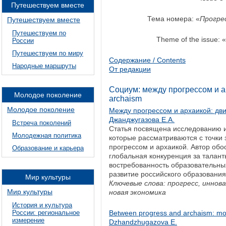
Путешествуем вместе
Тема номера: «
Прогре
Путешествуем вместе
Путешествуем по
Theme of the issue: «
России
Путешествуем по миру
Содержание / Contents
Народные маршруты
От редакции
Социум: между прогрессом и ар
Молодое поколение
archaism
Молодое поколение
Между прогрессом и архаикой: дв
Джанджугазова Е.А.
Встреча поколений
Статья посвящена исследованию и
Молодежная политика
которые рассматриваются с точки
прогрессом и архаикой. Автор обо
Образование и карьера
глобальная конкуренция за талан
востребованность образовательн
развитие российского образования
Мир культуры
Ключевые слова: прогресс, иннов
Мир культуры
новая экономика
История и культура
России: региональное
Between progress and archaism: mo
измерение
Dzhandzhugazova E.