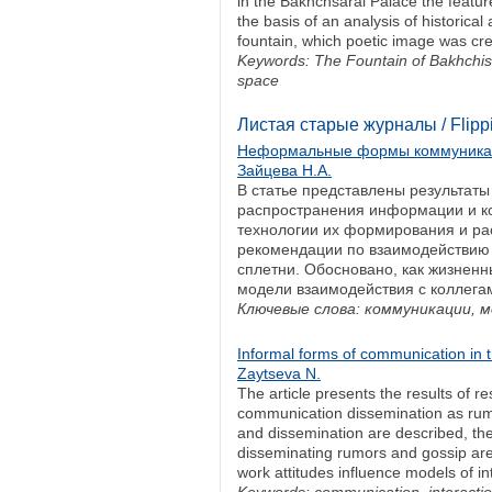
in the Bakhchsarai Palace the feature
the basis of an analysis of historic
fountain, which poetic image was cr
Keywords: The Fountain of Bakhchisar
space
Листая старые журналы / Flipp
Неформальные формы коммуникац
Зайцева Н.А.
В статье представлены результат
распространения информации и ко
технологии их формирования и ра
рекомендации по взаимодействию
сплетни. Обосновано, как жизненн
модели взаимодействия с коллегам
Ключевые слова: коммуникации, м
Informal forms of communication in 
Zaytseva N.
The article presents the results of r
communication dissemination as rumo
and dissemination are described, t
disseminating rumors and gossip are 
work attitudes influence models of in